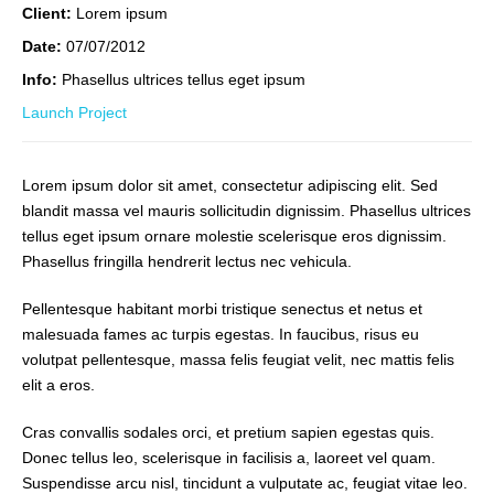
Client:
Lorem ipsum
Date:
07/07/2012
Info:
Phasellus ultrices tellus eget ipsum
Launch Project
Lorem ipsum dolor sit amet, consectetur adipiscing elit. Sed
blandit massa vel mauris sollicitudin dignissim. Phasellus ultrices
tellus eget ipsum ornare molestie scelerisque eros dignissim.
Phasellus fringilla hendrerit lectus nec vehicula.
Pellentesque habitant morbi tristique senectus et netus et
malesuada fames ac turpis egestas. In faucibus, risus eu
volutpat pellentesque, massa felis feugiat velit, nec mattis felis
elit a eros.
Cras convallis sodales orci, et pretium sapien egestas quis.
Donec tellus leo, scelerisque in facilisis a, laoreet vel quam.
Suspendisse arcu nisl, tincidunt a vulputate ac, feugiat vitae leo.