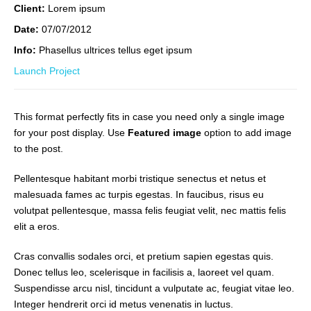
Client:
Lorem ipsum
Date:
07/07/2012
Info:
Phasellus ultrices tellus eget ipsum
Launch Project
This format perfectly fits in case you need only a single image
for your post display. Use
Featured image
option to add image
to the post.
Pellentesque habitant morbi tristique senectus et netus et
malesuada fames ac turpis egestas. In faucibus, risus eu
volutpat pellentesque, massa felis feugiat velit, nec mattis felis
elit a eros.
Cras convallis sodales orci, et pretium sapien egestas quis.
Donec tellus leo, scelerisque in facilisis a, laoreet vel quam.
Suspendisse arcu nisl, tincidunt a vulputate ac, feugiat vitae leo.
Integer hendrerit orci id metus venenatis in luctus.