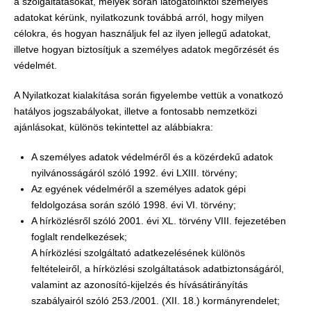
a szolgáltatásokat, melyek során látogatóinktól személyes
adatokat kérünk, nyilatkozunk továbbá arról, hogy milyen
célokra, és hogyan használjuk fel az ilyen jellegű adatokat,
illetve hogyan biztosítjuk a személyes adatok megőrzését és
védelmét.
A Nyilatkozat kialakítása során figyelembe vettük a vonatkozó
hatályos jogszabályokat, illetve a fontosabb nemzetközi
ajánlásokat, különös tekintettel az alábbiakra:
A személyes adatok védelméről és a közérdekű adatok
nyilvánosságáról szóló 1992. évi LXIII. törvény;
Az egyének védelméről a személyes adatok gépi
feldolgozása során szóló 1998. évi VI. törvény;
A hírközlésről szóló 2001. évi XL. törvény VIII. fejezetében
foglalt rendelkezések;
A hírközlési szolgáltató adatkezelésének különös
feltételeiről, a hírközlési szolgáltatások adatbiztonságáról,
valamint az azonosító-kijelzés és hívásátirányítás
szabályairól szóló 253./2001. (XII. 18.) kormányrendelet;