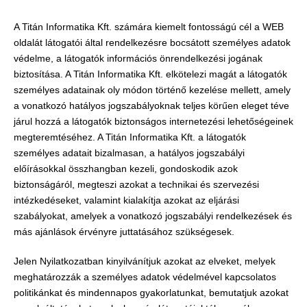
A Titán Informatika Kft. számára kiemelt fontosságú cél a WEB
oldalát látogatói által rendelkezésre bocsátott személyes adatok
védelme, a látogatók információs önrendelkezési jogának
biztosítása. A Titán Informatika Kft. elkötelezi magát a látogatók
személyes adatainak oly módon történő kezelése mellett, amely
a vonatkozó hatályos jogszabályoknak teljes körűen eleget téve
járul hozzá a látogatók biztonságos internetezési lehetőségeinek
megteremtéséhez. A Titán Informatika Kft. a látogatók
személyes adatait bizalmasan, a hatályos jogszabályi
előírásokkal összhangban kezeli, gondoskodik azok
biztonságáról, megteszi azokat a technikai és szervezési
intézkedéseket, valamint kialakítja azokat az eljárási
szabályokat, amelyek a vonatkozó jogszabályi rendelkezések és
más ajánlások érvényre juttatásához szükségesek.
Jelen Nyilatkozatban kinyilvánítjuk azokat az elveket, melyek
meghatározzák a személyes adatok védelmével kapcsolatos
politikánkat és mindennapos gyakorlatunkat, bemutatjuk azokat